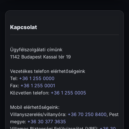
Kapcsolat
Ügyfélszolgálati címünk
1142 Budapest Kassai tér 19
Vezetékes telefon elérhetőségeink
Tel:
+36 1 255 0000
Fax:
+36 1 255 0001
Közvetlen telefon:
+36 1 255 0005
Mobil elérhetőségeink:
Villanyszerelés/villanyóra:
+36 70 250 8400
, Pest
megye:
+36 30 377 3635
Villamos Biztonsági Felülvizsgálat (VBF):
+36 30